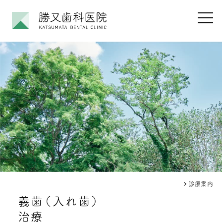
勝又歯科医院
メニ
勝又歯科医院
診療案内
義歯
（入れ歯）
治療