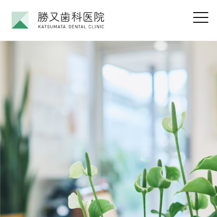
勝又歯科医院
メニ
勝又歯科医院