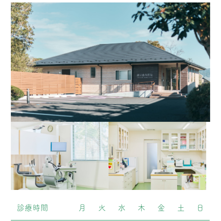
診療時間
月
火
水
木
金
土
日