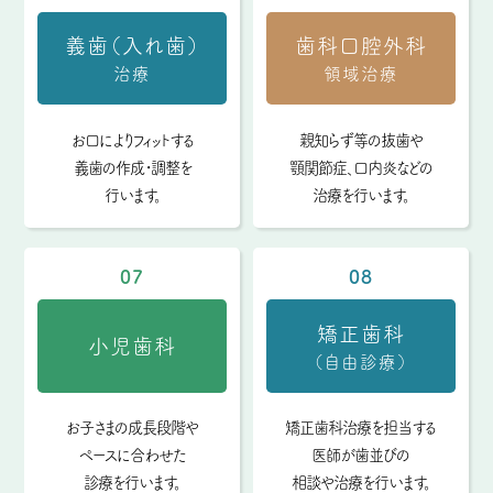
義歯（入れ歯）
歯科口腔外科
治療
領域治療
お口によりフィットする
親知らず等の抜歯や
義歯の
作成・調整を
顎関節症、
口内炎などの
行います。
治療を行います。
07
08
矯正歯科
小児歯科
（自由診療）
お子さまの成長段階や
矯正歯科治療を担当する
ペースに
合わせた
医師が
歯並びの
診療を行います。
相談や治療を行います。