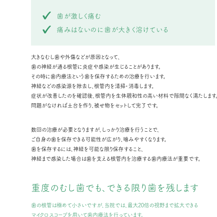
歯が激しく痛む
痛みはないのに歯が大きく溶けている
大きなむし歯や外傷などが原因となって、
歯の神経が通る根管に炎症や感染が生じることがあります。
その時に歯内療法という歯を保存するための治療を行います。
神経などの感染源を除去し、根管内を清掃・消毒します。
症状が改善したのを確認後、根管内を生体親和性の高い材料で隙間なく満たします
問題がなければ土台を作り、被せ物をセットして完了です。
数回の治療が必要となりますが、しっかり治療を行うことで、
ご自身の歯を保存できる可能性が広がり、噛みやすくなります。
歯を保存するには、神経を可能な限り保存すること、
神経まで感染した場合は歯を支える根管内を治療する歯内療法が重要です。
重度のむし歯でも、
できる限り歯を残します
歯の根管は極めて小さいですが、当院では、最大20倍の視野まで拡大できる
マイクロスコープを用いて歯内療法を行っています。