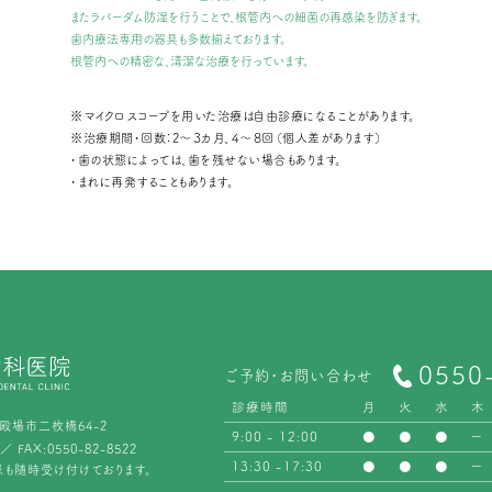
またラバーダム防湿を行うことで、根管内への細菌の再感染を防ぎます。
歯内療法専用の器具も多数揃えております。
根管内への精密な、清潔な治療を行っています。
※マイクロスコープを用いた治療は自由診療になることがあります。
※治療期間・回数：2～３カ月、４～８回（個人差があります）
・歯の状態によっては、歯を残せない場合もあります。
・まれに再発することもあります。
0550
ご予約・お問い合わせ
診療時間
月
火
水
木
御殿場市二枚橋64-2
9:00 - 12:00
●
●
●
ー
／ FAX:0550-82-8522
13:30 -17:30
●
●
●
ー
も随時受け付けております。