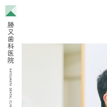
Site Navigation
本文までスキップ
勝又歯科医院
勝又歯科医院